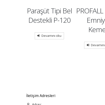
S 201
Paraşüt Tipi Bel
PROFALL 
şüş
Destekli P-120
Emniy
urucu
Keme
Devamını oku
iyet
Devamını
eri
mını oku
İletişim Adresleri
Adres: