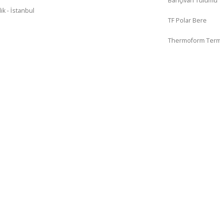
Bahçıvan Tulumu
k - İstanbul
TF Polar Bere
Thermoform Term