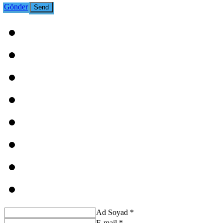
Gönder
Ad Soyad *
E-mail *