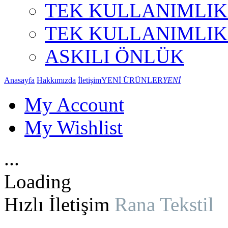
TEK KULLANIMLI
TEK KULLANIMLI
ASKILI ÖNLÜK
Anasayfa
Hakkımızda
İletişim
YENİ ÜRÜNLER
YENİ
My Account
My Wishlist
.
.
.
Loading
Hızlı İletişim
Rana Tekstil