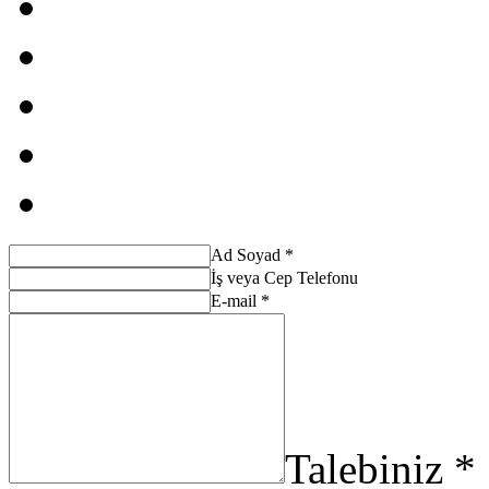
Ad Soyad *
İş veya Cep Telefonu
E-mail *
Talebiniz *