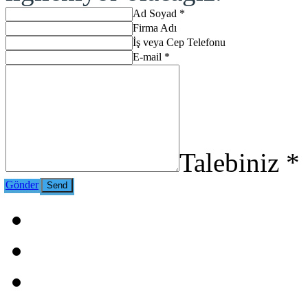
Ad Soyad *
Firma Adı
İş veya Cep Telefonu
E-mail *
Talebiniz *
Gönder